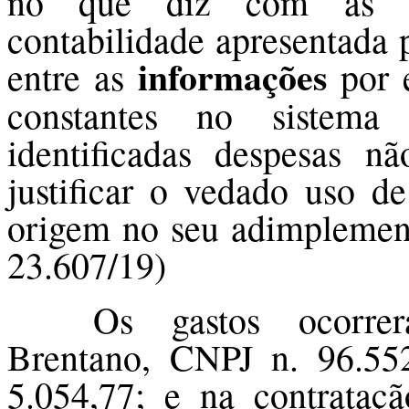
no que diz com as irr
contabilidade apresentada 
informações
entre as
por 
constantes no sistema 
identificadas despesas nã
justificar o vedado uso d
origem no seu adimplement
23.607/19)
Os gastos ocorre
Brentano, CNPJ n. 96.55
5.054,77; e na contrataç