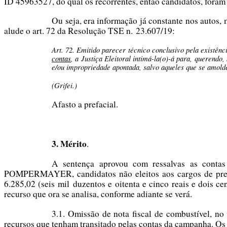
ID 45963527, do qual os recorrentes, então candidatos, foram
Ou seja, era informação já constante nos autos
alude o art. 72 da Resolução TSE n. 23.607/19:
Art. 72. Emitido parecer técnico conclusivo pela existên
contas
, a Justiça Eleitoral intimá-la(o)-á para, querendo
e/ou impropriedade apontada, salvo aqueles que se amold
(Grifei.)
Afasto a prefacial.
3. Mérito
.
A sentença aprovou com ressalvas as c
POMPERMAYER, candidatos não eleitos aos cargos de prefei
6.285,02 (seis mil duzentos e oitenta e cinco reais e dois c
recurso que ora se analisa, conforme adiante se verá.
3.1. Omissão de nota fiscal de combustível, n
recursos que tenham transitado pelas contas da campanha. Os 