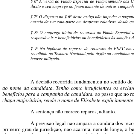
§ 6º A verba do Fundo Especial de Financiamento das C
ilícito o seu emprego no financiamento de outras campanh
§ 7º O disposto no § 6º deste artigo não impede: o paga
custeio da sua cota-parte em despesas coletivas, desde q
§ 8º O emprego ilícito de recursos do Fundo Especial d
responsáveis e beneficiárias ou beneficiários às sanções 
§ 9º Na hipótese de repasse de recursos do FEFC em de
recolhido ao Tesouro Nacional pelo órgão ou candidata o
houver utilizado.
A decisão recorrida fundamentou no sentido de q
ao nome da candidata. Tenho como insuficientes os esclar
benefícios para a campanha da candidata,
ao passo que no r
chapa majoritária, sendo o nome de Elisabete explicitamente 
A sentença não merece reparos, adianto.
A previsão legal não ampara a conduta dos recorre
primeiro grau de jurisdição, não acarreta, nem de longe, o b