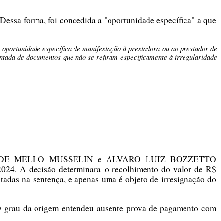
Dessa forma, foi concedida a "oportunidade específica" a que
o oportunidade específica de manifestação à prestadora ou ao prestador de
 juntada de documentos que não se refiram especificamente à irregularidade
E BONET DE MELLO MUSSELIN e ALVARO LUIZ BOZZETTO
2024. A decisão determinara o recolhimento do valor de R$
ntadas na sentença, e apenas uma é objeto de irresignação do
. O grau da origem entendeu ausente prova de pagamento com