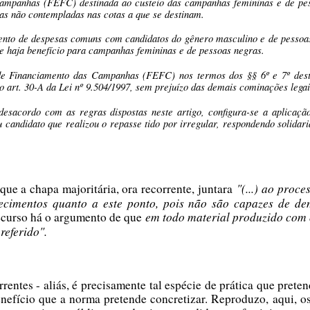
ampanhas (FEFC) destinada ao custeio das campanhas femininas e de pes
as não contempladas nas cotas a que se destinam.
mento de despesas comuns com candidatos do gênero masculino e de pessoas 
ue haja benefício para campanhas femininas e de pessoas negras.
e Financiamento das Campanhas (FEFC) nos termos dos §§ 6º e 7º deste ar
do art. 30-A da Lei nº 9.504/1997, sem prejuízo das demais cominações legai
sacordo com as regras dispostas neste artigo, configura-se a aplicação
u candidato que realizou o repasse tido por irregular, respondendo solida
"(...) ao proce
ue a chapa majoritária, ora recorrente, juntara
ecimentos quanto a este ponto, pois não são capazes de de
em todo material produzido com o
ecurso há o argumento de que
referido".
ntes - aliás, é precisamente tal espécie de prática que pretend
enefício que a norma pretende concretizar. Reproduzo, aqui, o