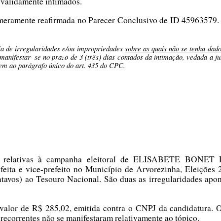
 validamente intimados.
, meramente reafirmada no Parecer Conclusivo de ID 45963579. 
cia de irregularidades e/ou impropriedades
sobre as quais não se tenha dad
, manifestar- se no prazo de 3 (três) dias contados da intimação, vedada a
em ao parágrafo único do art. 435 do CPC.
ontas relativas à campanha eleitoral de ELISABET
ta e vice-prefeito no Município de Arvorezinha, Eleições 
entavos) ao Tesouro Nacional. São duas as irregularidades apo
o valor de R$ 285,02, emitida contra o CNPJ da candidatura
recorrentes não se manifestaram relativamente ao tópico.