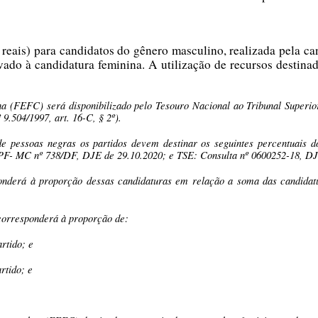
 reais) para candidatos do gênero masculino, realizada pela c
 à candidatura feminina. A utilização de recursos destinado
FEFC) será disponibilizado pelo Tesouro Nacional ao Tribunal Superior El
 9.504/1997, art. 16-C, § 2º).
 de pessoas negras os partidos devem destinar os seguintes percentuai
- MC nº 738/DF, DJE de 29.10.2020; e TSE: Consulta nº 0600252-18, DJE 
ponderá à proporção dessas candidaturas em relação a soma das candidat
 corresponderá à proporção de:
rtido; e
rtido; e