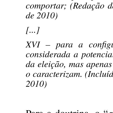
comportar; (Redação d
de 2010)
[...]
XVI – para a config
considerada a potencial
da eleição, mas apenas
o caracterizam. (Incluí
2010)
a
Para a doutrina, o “