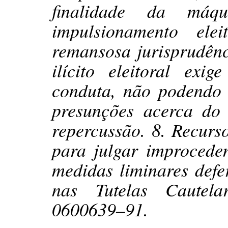
finalidade da máq
impulsionamento el
remansosa jurisprudênc
ilícito eleitoral exi
conduta, não podendo
presunções acerca do
repercussão. 8. Recurs
para julgar improcede
medidas liminares defe
nas Tutelas Cautela
0600639–91.