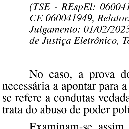
(TSE - REspEl: 0600
CE 060041949, Relator.
Julgamento: 01/02/2023
de Justiça Eletrônico, T
No caso, a prova do
necessária a apontar para 
se refere a condutas vedad
trata do abuso de poder pol
Examinam-se, assim, 